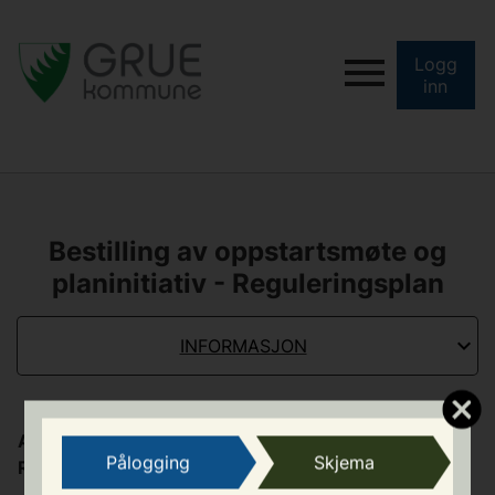
Logg
inn
Bestilling av oppstartsmøte og
planinitiativ - Reguleringsplan
INFORMASJON
Anmodning om oppstartsmøte planinitiativ -
Pålogging
Skjema
Reguleringsplan