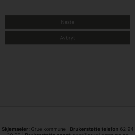
Neste
Avbryt
Skjemaeier:
Grue kommune |
Brukerstøtte telefon
62 94